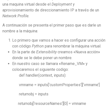
una maquina virtual desde el
Deployment
y
aprovisionamiento de direccionamiento IP a través de un
Network Profile.
A continuación se presenta el primer paso que es darle un
nombre a la máquina:
Lo primero que vamos a hacer es configurar una acción
con código
Python
para renombrar la máquina virtual.
En la parte de
Extensibility
creamos
«
Nueva acción
»
donde se le debe poner un nombre.
En nuestro caso se llamara
«
Rename_VM
»
y
colocaremos el siguiente codigo:
def handler(context, inputs):
vmname = inputs[‘customProperties’][‘vmname’]
returnobj = inputs
returnobj[‘resourceNames’][0] = vmname