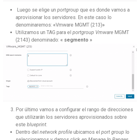
Luego se elige un
portgroup
que es donde vamos a
aprovisionar los servidores. En este caso lo
denominaremos:
«
Vmware MGMT (213)
»
Utilizamos un TAG para el
portgroup Vmware
MGMT
(2143) denominado:
«
segmento
»
Por último vamos a configurar el rango de direcciones
que utilizarán los servidores aprovisionados sobre
este
blueprint
.
Dentro del
network profile
ubicamos el
port group
lo
seleccionamos y damos click en
Manage Ip Ranges
,